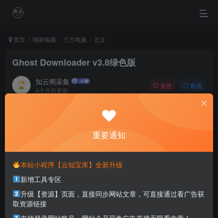
首页
独家电脑
三方电脑
正文
Ghost Downloader v3.8绿色版
知云阁采集
关注
私信
4个月前更新
0
52
3
Dream most deep place, only then the smile is not tired.
梦的最深处，只有微笑不累
重要通知
本站部分资源打包为压缩包以方便分享，涉及较多
本站小程序【云知宝库】全新升级
解压密码，如果你下载的资源需要解压密码，请点
新增工具专区
击
解压密码
查看
升级【资源】页面，直接同步网站文章，可直接通过看广告获
取资源链接
软件介绍