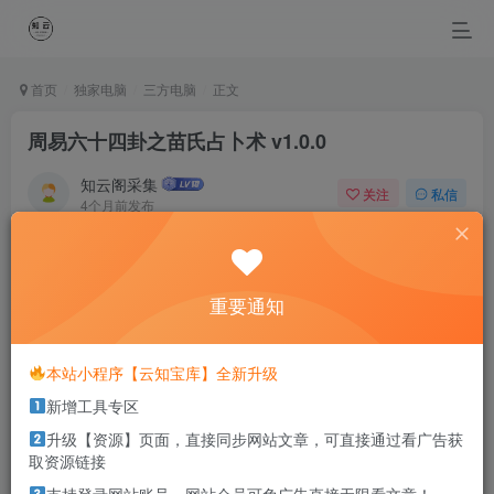
首页
独家电脑
三方电脑
正文
周易六十四卦之苗氏占卜术 v1.0.0
知云阁采集
关注
私信
4个月前发布
0
35
12
May you live like a child forever.
愿你永远活的像个孩子
重要通知
本站部分资源打包为压缩包以方便分享，涉及较多
本站小程序【云知宝库】全新升级
解压密码，如果你下载的资源需要解压密码，请点
新增工具专区
击
解压密码
查看
升级【资源】页面，直接同步网站文章，可直接通过看广告获
取资源链接
软件介绍