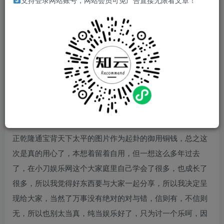
支持登录网站账号，网站会员可免广告直接无限看文章！
发现身边有好多朋友都有选择困难综合征，在做事情时总是
犹犹豫豫，犹豫不定，包括我自己也经常会出现以上情况，
于是灵机一动，想着古人都是借助国学“风水学说”占卜术来
决定事情的进与退，所以自然而然我就想到了“周易六十四
卦”国学盛典，于是我自己上网上翻阅了很多资料，查阅了很
多文献，深度学习了“周易六十四卦”中的风水学说，然后使
用python语言进行表达，为了表示对风水学说的敬意与尊
重，我特地找来了香港拍卖会上曾经以268000天价成交价的
正乾隆通宝背天下太平的图片作为起卦的御用铜钱，总之这
次是真的用心了，本想着留着自用，但一想这么多年过去
了，在小刀娱乐网这个大家庭里自己学会了很多，也成长了
很多，所以我觉得好东西要与大家一起分享，所以我决定呈
现给大家，当然了万事没有绝对的对与错，信则有，不信则
无，所以也别太当真，纯当娱乐好了，只为讨一个乐呵，因