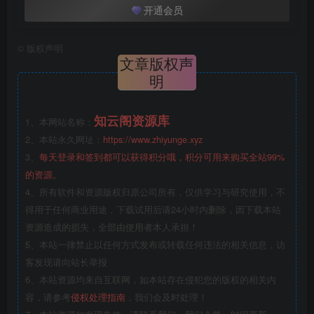
开通会员
©
版权声明
文章版权声
明
知云阁资源库
1、本网站名称：
2、本站永久网址：
https://www.zhiyunge.xyz
3、
每天登录和签到都可以获得积分哦，积分可用来购买全站99%
的资源。
4、所有软件和资源版权归原公司所有，仅供学习与研究使用，不
得用于任何商业用途，下载试用后请24小时内删除，因下载本站
资源造成的损失，全部由使用者本人承担！
5、本站一律禁止以任何方式发布或转载任何违法的相关信息，访
客发现请向站长举报
6、本站资源均来自互联网，如本站存在侵犯您的版权的相关内
容，请参考
侵权处理指南
，我们会及时处理！