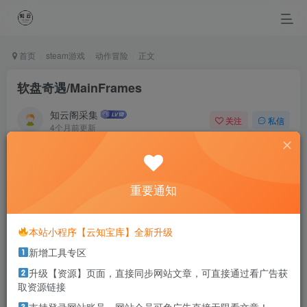
首页
steam游戏
动作冒险
正文
软盘奇遇/MainFrames
知云阁采集
关注
私信
4个月前更新
0
15
2
Don’t let your dreams be dreams.
不要让你的梦想只是想想而已
重要通知
本站部分资源打包为压缩包以方便分享，涉及较多
本站小程序【云知宝库】全新升级
解压密码，如果你下载的资源需要解压密码，请点
新增工具专区
击
解压密码
查看
升级【资源】页面，直接同步网站文章，可直接通过看广告获
取资源链接
游戏介绍