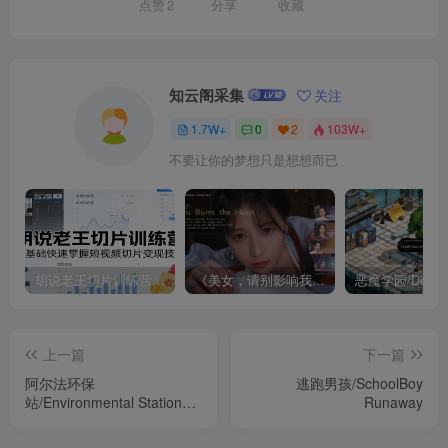
点赞
2
分享
收藏
知云阁采集
关注
1.7W+
0
2
103W+
不要让你的梦想只是想想而已
胡说老王切片训练营，零基础快速掌握短视频切片变现技巧
《美女，请别影响我成仙全球版》中文版
上一篇
下一篇
阿尔法环保
逃跑男孩/SchoolBoy
站/Environmental Station
Runaway
Alpha