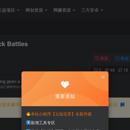
公益项目
网创资源
网赚资源
三方安卓
Battles
关注
私信
0
48
18
ing given a choice, yet taking no initiative to change.
知自己拥有作出选择的能力，却不去主动改变而是放任它的生活态度
重要通知
及较多解压密码，如果你下载的资源需要解压密码，请点击
解
本站小程序【云知宝库】全新升级
新增工具专区