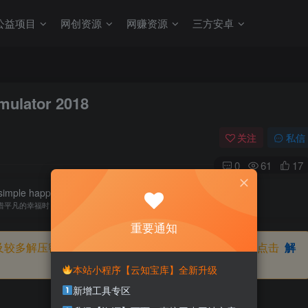
公益项目
网创资源
网赚资源
三方安卓
ulator 2018
关注
私信
0
61
17
imple happiness then we will be winners in life.
惜平凡的幸福时，就已经成了人生的赢家
重要通知
及较多解压密码，如果你下载的资源需要解压密码，请点击
解
本站小程序【云知宝库】全新升级
新增工具专区