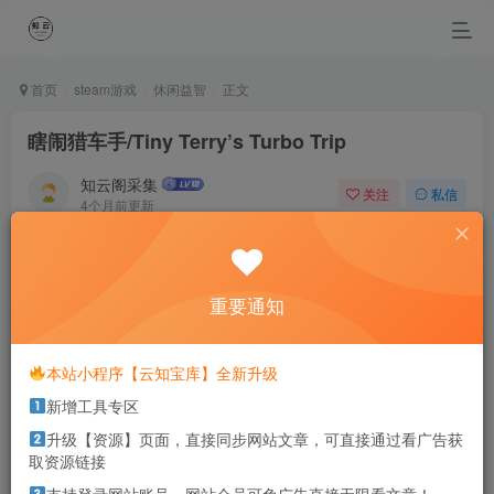
首页
steam游戏
休闲益智
正文
瞎闹猎车手/Tiny Terry’s Turbo Trip
知云阁采集
关注
私信
4个月前更新
0
76
5
Live every day as the last day of life.
把活着的每一天看作生命的最后一天
重要通知
本站部分资源打包为压缩包以方便分享，涉及较多
本站小程序【云知宝库】全新升级
解压密码，如果你下载的资源需要解压密码，请点
新增工具专区
击
解压密码
查看
升级【资源】页面，直接同步网站文章，可直接通过看广告获
取资源链接
游戏介绍