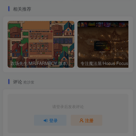
相关推荐
农场先生/MR FARMBOY 版本更新
专注魔法屋/Hocus 
评论
抢沙发
请登录后发表评论
登录
注册