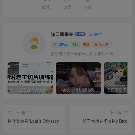
点赞
5
分享
收藏
知云阁采集
关注
1.8W+
0
2
105W+
把活着的每一天看作生命的最后一天
胡说老王切片训练营，零基础快速掌握短视频切片变现技巧
《美女，请别影响我成仙全球版》中文版
上一篇
下一篇
树叶奥德赛/Leaf’s Odyssey
骰子大改造/Pip My Dice