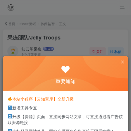
首页
steam游戏
休闲益智
正文
果冻部队/Jelly Troops
知云阁采集
关注
私信
4个月前更新
0
68
24
Behind every beautiful life, there has been some kind of
pain.
重要通知
破茧成蝶的美好生活都有伤痛
本站小程序【云知宝库】全新升级
本站部分资源打包为压缩包以方便分享，涉及较多
新增工具专区
解压密码，如果你下载的资源需要解压密码，请点
击
解压密码
查看
升级【资源】页面，直接同步网站文章，可直接通过看广告获
取资源链接