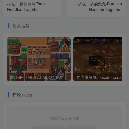
挤在一起的鸟鸟/Birds
挤在一起的兔兔/Bunnies
Huddled Together
Huddled Together
相关推荐
农场先生/MR FARMBOY 版本更新
专注魔法屋/Hocus 
评论
抢沙发
请登录后发表评论