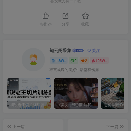
喜欢就支持一下吧
点赞
24
分享
收藏
知云阁采集
关注
1.8W+
0
2
105W+
破茧成蝶的美好生活都有伤痛
胡说老王切片训练营，零基础快速掌握短视频切片变现技巧
《美女，请别影响我成仙全球版》中文版
上一篇
下一篇