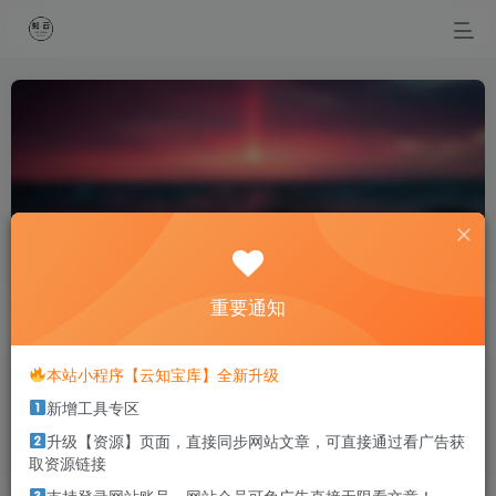
风水
共1篇
重要通知
排序
更新
浏览
点赞
评论
本站小程序【云知宝库】全新升级
027.实用家居风水课程【完结】
新增工具专区
玄学
升级【资源】页面，直接同步网站文章，可直接通过看广告获
3年前
890
取资源链接