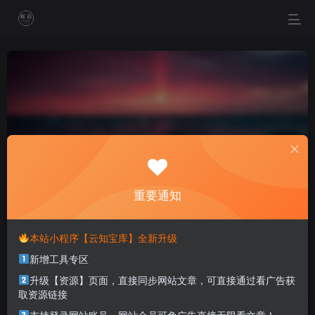
清理优化
共44篇
重要通知
排序
更新
浏览
点赞
评论
本站小程序【云知宝库】全新升级
Master Clean 清洁大师 v2.0.0.7 高级
版
新增工具专区
付费资源
10
升级【资源】页面，直接同步网站文章，可直接通过看广告获
4个月前
103
取资源链接