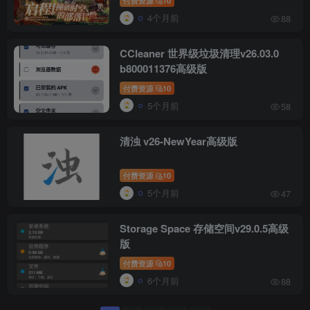
4个月前
88
CCleaner 世界级垃圾清理v26.03.0
b800011376高级版
付费资源
10
5个月前
58
清浊 v26-NewYear高级版
付费资源
10
5个月前
47
Storage Space 存储空间v29.0.5高级
版
付费资源
10
6个月前
88