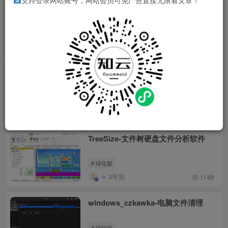
支持登录网站账号，网站会员可免广告直接无限看文章！
Microsoft 365 E5账户获取和激活全过
程
# office
# Microsoft 365
3年前
2601
MD5修改工具
# 单文件版
# MD5
3年前
850
TreeSize-文件树硬盘文件分析软件
# 绿化版
3年前
1148
windows_czkawka-电脑文件清理
# 绿化版