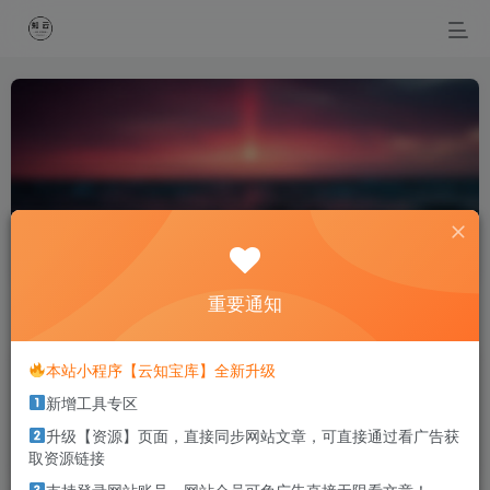
系统工具
共62篇
重要通知
排序
更新
浏览
点赞
评论
本站小程序【云知宝库】全新升级
数据恢复软件-Wondershare
Recoverit Ultimate 8.2.5.6-破解+绿化
新增工具专区
版本
# 会员版
# 工具
# 绿化版
升级【资源】页面，直接同步网站文章，可直接通过看广告获
3年前
2397
取资源链接