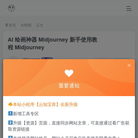
首页
AI智能
正文
AI 绘画神器 Midjourney 新手使用教
程 Midjourney
zhiyunge
关注
私信
3年前更新
0
1571
0
重要通知
Those who fly solo have the strongest wings.
那些单独飞翔的人拥有最强大的翅膀
本站小程序【云知宝库】全新升级
本站部分资源打包为压缩包以方便分享，涉及较多
新增工具专区
解压密码，如果你下载的资源需要解压密码，请点
升级【资源】页面，直接同步网站文章，可直接通过看广告获
击
解压密码
查看
取资源链接