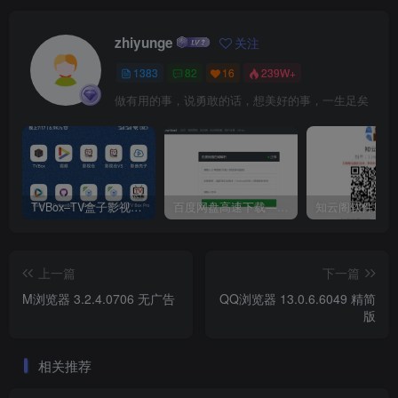
zhiyunge
关注
1383
82
16
239W+
做有用的事，说勇敢的话，想美好的事，一生足矣
TVBox–TV盒子影视神器【附视频源和下载地址】【附自带源软件】
百度网盘高速下载——解析站点汇总
上一篇
下一篇
M浏览器 3.2.4.0706 无广告
QQ浏览器 13.0.6.6049 精简
版
相关推荐