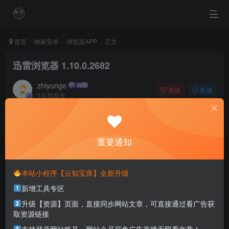
首页
独家安卓
浏览器APP
正文
迅雷浏览器 1.10.0.2682
zhiyunge
关注
私信
1年前发布
0
730
0
To do the useful thing, to say the courageous thing, to
contemplate the beautiful thing: that’s enough for one
重要通知
man’s life.
做有用的事，说勇敢的话，想美好的事，一生足矣
本站小程序【云知宝库】全新升级
新增工具专区
本站部分资源打包为压缩包以方便分享，涉及较多
解压密码，如果你下载的资源需要解压密码，请点
升级【资源】页面，直接同步网站文章，可直接通过看广告获
击
解压密码
查看
取资源链接