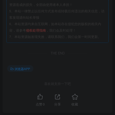
资源造成的损失，全部由使用者本人承担！
5、本站一律禁止以任何方式发布或转载任何违法的相关信息，访
客发现请向站长举报
6、本站资源均来自互联网，如本站存在侵犯您的版权的相关内
容，请参考
侵权处理指南
，我们会及时处理！
7、本站资源如发现失效，请联系我们，我们会第一时间更新。
THE END
浏览器APP
喜欢就支持一下吧
点赞
0
分享
收藏