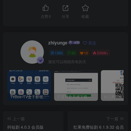
点赞
0
分享
收藏
zhiyunge
关注
1383
82
16
239W+
微笑可以晴朗所有的天
TVBox–TV盒子影视神器【附视频源和下载地址】【附自带源软件】
百度网盘高速下载——解析站点汇总
上一篇
下一篇
抖短剧 4.0.3 会员版
红果免费短剧 6.1.9.32 会员