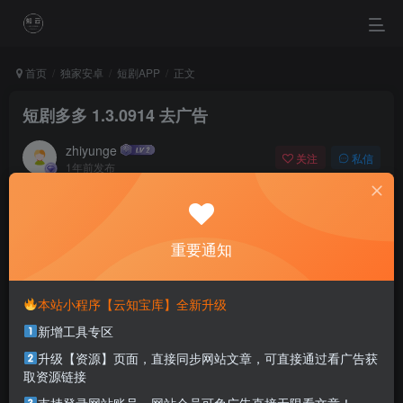
首页
独家安卓
短剧APP
正文
短剧多多 1.3.0914 去广告
zhiyunge
关注
私信
1年前发布
0
692
0
Nobody can go back and start a new beginning, but
anyone can start today and make a new ending.
重要通知
没有人可以回到过去从头再来，但是每个人都可以从今天开始，创造一个全
新的结局
本站小程序【云知宝库】全新升级
新增工具专区
本站部分资源打包为压缩包以方便分享，涉及较多
解压密码，如果你下载的资源需要解压密码，请点
升级【资源】页面，直接同步网站文章，可直接通过看广告获
击
解压密码
查看
取资源链接