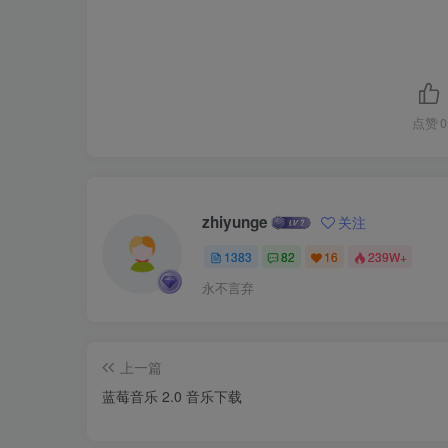
点赞
0
zhiyunge
关注
1383
82
16
239W+
永不言弃
上一篇
蓝莓音乐 2.0 音乐下载