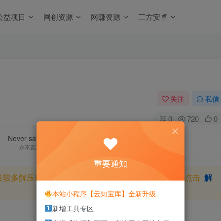
公益项目
网创资源
网赚资源
三方安卓
关注
私信
0
720
0
Never say die.
永不言弃
重要通知
及较多解压密码，如果你下载的资源需要解压密码，请点击
解
本站小程序【云知宝库】全新升级
新增工具专区