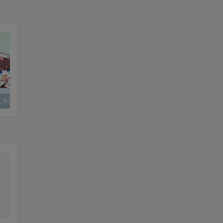
 纯净版
豚豚剧 1.0.1.9 附去广告教程
眸音_1.5.3