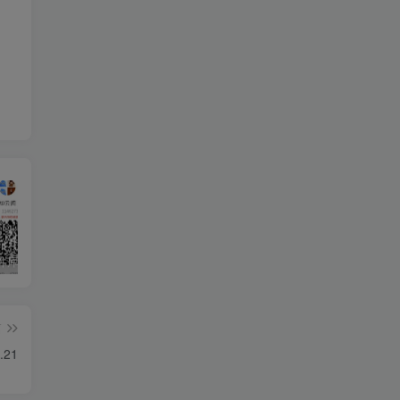
知云阁软件库APP上线！！！
AdGuard 4.8.57 去广告神器
度盘高速下载解析工具
篇
21