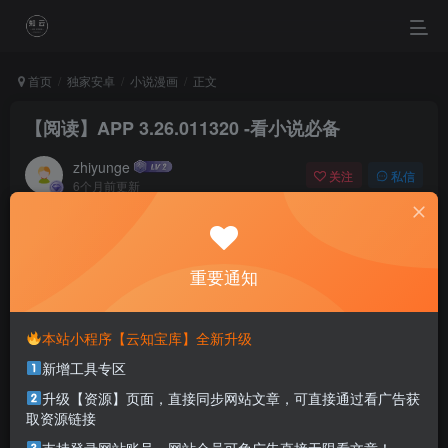
首页
独家安卓
小说漫画
正文
【阅读】APP 3.26.011320 -看小说必备
zhiyunge
关注
私信
6个月前更新
0
1.1W+
0
I lose, I lose, but I never give up.
我输过,我败过,但我从未放弃过
重要通知
本站部分资源打包为压缩包以方便分享，涉及较多
本站小程序【云知宝库】全新升级
解压密码，如果你下载的资源需要解压密码，请点
新增工具专区
击
解压密码
查看
升级【资源】页面，直接同步网站文章，可直接通过看广告获
取资源链接
适用系统：安卓