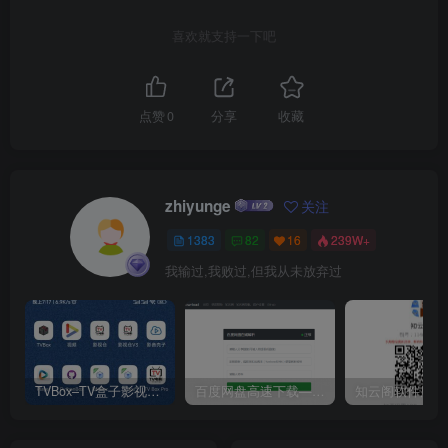
喜欢就支持一下吧
点赞
0
分享
收藏
zhiyunge
关注
1383
82
16
239W+
我输过,我败过,但我从未放弃过
TVBox–TV盒子影视神器【附视频源和下载地址】【附自带源软件】
百度网盘高速下载——解析站点汇总