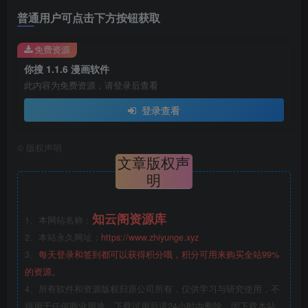
普通用户可点击下方按钮获取
免费资源
你搜 1.1.6 漫画软件
此内容为免费资源，请登录后查看
登录查看
©
版权声明
文章版权声
明
知云阁资源库
1、本网站名称：
2、本站永久网址：
https://www.zhiyunge.xyz
3、
每天登录和签到都可以获得积分哦，积分可用来购买全站99%
的资源。
4、所有软件和资源版权归原公司所有，仅供学习与研究使用，不
得用于任何商业用途，下载试用后请24小时内删除，因下载本站