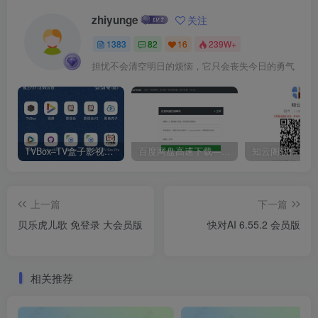
zhiyunge
关注
1383
82
16
239W+
担忧不会清空明日的烦恼，它只会丧失今日的勇气
TVBox–TV盒子影视神器【附视频源和下载地址】【附自带源软件】
百度网盘高速下载——解析站点汇总
上一篇
下一篇
贝乐虎儿歌 免登录 大会员版
快对AI 6.55.2 会员版
相关推荐