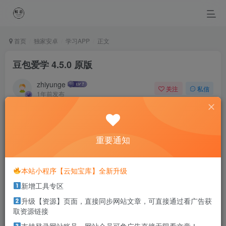
首页
独家安卓
学习APP
正文
豆包爱学 4.5.0 原版
zhiyunge
关注
私信
1年前发布
0
543
0
Worrying does not empty tomorrow of its troubles, it
empties today of its strength.
重要通知
担忧不会清空明日的烦恼，它只会丧失今日的勇气
本站小程序【云知宝库】全新升级
本站部分资源打包为压缩包以方便分享，涉及较多
新增工具专区
解压密码，如果你下载的资源需要解压密码，请点
击
解压密码
查看
升级【资源】页面，直接同步网站文章，可直接通过看广告获
取资源链接