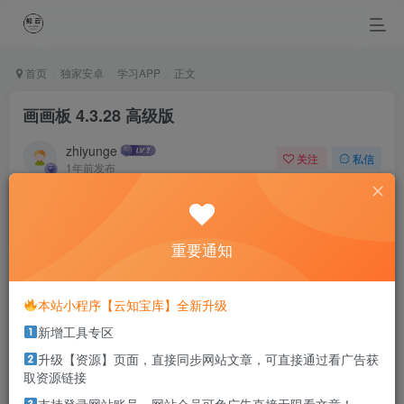
首页
独家安卓
学习APP
正文
画画板 4.3.28 高级版
zhiyunge
关注
私信
1年前发布
0
207
0
I lose, I lose, but I never give up.
我输过,我败过,但我从未放弃过
重要通知
本站部分资源打包为压缩包以方便分享，涉及较多
本站小程序【云知宝库】全新升级
解压密码，如果你下载的资源需要解压密码，请点
新增工具专区
击
解压密码
查看
升级【资源】页面，直接同步网站文章，可直接通过看广告获
取资源链接
软件简介