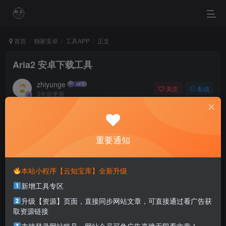
首页
独家安卓
工具APP
正文
Aria2 安卓下载工具
zhiyunge
关注
私信
3年前更新
0
692
0
Don’t worry about what others are doing better than you.
Concentrate on beating your own records every day.
重要通知
不要担心别人会做得比你好。你只需要每天都做得比前一天好就可以了
本站小程序【云知宝库】全新升级
本站部分资源打包为压缩包以方便分享，涉及较多
新增工具专区
解压密码，如果你下载的资源需要解压密码，请点
击
解压密码
查看
升级【资源】页面，直接同步网站文章，可直接通过看广告获
取资源链接
适用系统：安卓