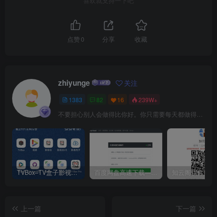
喜欢就支持一下吧
点赞
0
分享
收藏
zhiyunge
关注
1383
82
16
239W+
不要担心别人会做得比你好。你只需要每天都做得比前一天好就可以了
TVBox–TV盒子影视神器【附视频源和下载地址】【附自带源软件】
百度网盘高速下载——解析站点汇总
上一篇
下一篇