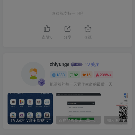
喜欢就支持一下吧
点赞
0
分享
收藏
zhiyunge
关注
1383
82
16
239W+
把活着的每一天看作生命的最后一天
TVBox–TV盒子影视神器【附视频源和下载地址】【附自带源软件】
百度网盘高速下载——解析站点汇总