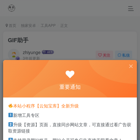
首页
独家安卓
工具APP
正文
GIF助手
zhiyunge
关注
私信
3年前更新
1
1064
0
Live every day as the last day of life.
把活着的每一天看作生命的最后一天
重要通知
本站部分资源打包为压缩包以方便分享，涉及较多
本站小程序【云知宝库】全新升级
解压密码，如果你下载的资源需要解压密码，请点
新增工具专区
击
解压密码
查看
升级【资源】页面，直接同步网站文章，可直接通过看广告获
取资源链接
适用系统：安卓