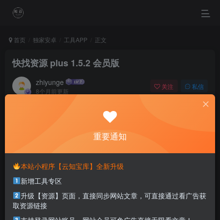
首页
独家安卓
工具APP
正文
快找资源 plus 1.5.2 会员版
zhiyunge
关注
私信
8个月前更新
0
1915
0
No matter when you start, it is important not to stop after
the start.
重要通知
无论你在什么时候开始，重要的是开始之后就不要停止
本站小程序【云知宝库】全新升级
本站部分资源打包为压缩包以方便分享，涉及较多
新增工具专区
解压密码，如果你下载的资源需要解压密码，请点
击
解压密码
查看
升级【资源】页面，直接同步网站文章，可直接通过看广告获
取资源链接