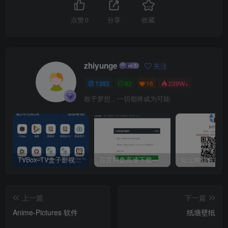
点赞
0
分享
收藏
zhiyunge
关注
1383
82
16
239W+
敢于梦想，一切都将成为可能
TVBox–TV盒子影视神器【附视频源和下载地址】【附自带源软件】
百度网盘高速下载——解析站点汇总
上一篇
下一篇
Anime-Pictures 软件
纸塘壁纸