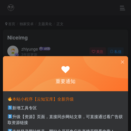
首页
独家安卓
主题美化
正文
Niceimg
zhiyunge
关注
私信
3年前更新
0
661
0
If we dream, everything is possible.
敢于梦想，一切都将成为可能
重要通知
本站部分资源打包为压缩包以方便分享，涉及较多
本站小程序【云知宝库】全新升级
解压密码，如果你下载的资源需要解压密码，请点
新增工具专区
击
解压密码
查看
升级【资源】页面，直接同步网站文章，可直接通过看广告获
取资源链接
适用系统：安卓