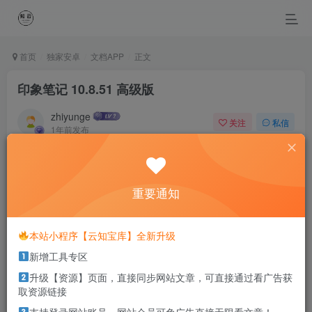
首页
独家安卓
文档APP
正文
印象笔记 10.8.51 高级版
zhiyunge
关注
私信
1年前发布
0
267
0
As long as there s tomorrow, today s always the startng
lne.
重要通知
只要还有明天，今天就永远是起跑线
本站小程序【云知宝库】全新升级
本站部分资源打包为压缩包以方便分享，涉及较多
新增工具专区
解压密码，如果你下载的资源需要解压密码，请点
击
解压密码
查看
升级【资源】页面，直接同步网站文章，可直接通过看广告获
取资源链接