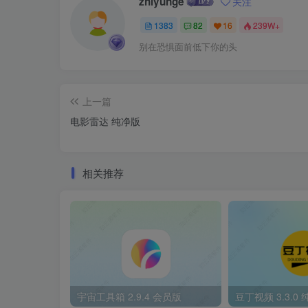
zhiyunge
关注
1383
82
16
239W+
别在恐惧面前低下你的头
上一篇
电影雷达 纯净版
相关推荐
宇宙工具箱 2.9.4 会员版
豆丁视频 3.3.0