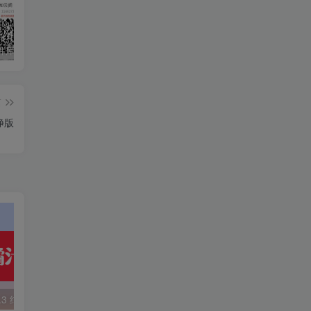
知云阁软件库APP上线！！！
AdGuard 4.8.57 去广告神器
度盘高速下载解析工具
篇
净版
.3 纯净版
4K影视 6.0.3 纯净版
小橙子 4.3