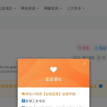
公益项目
网创资源
网赚资源
三方安卓
关注
私信
0
1289
10
Do not give in to fear
别在恐惧面前低下你的头
重要通知
及较多解压密码，如果你下载的资源需要解压密码，请点击
解
本站小程序【云知宝库】全新升级
新增工具专区