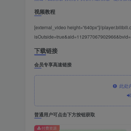
视频教程
[external_video height=”640px”]//player.bilibili
isOutside=true&aid=112977067902966&bvid
下载链接
会员专享高速链接
此处
普通用户可点击下方按钮获取
付费资源