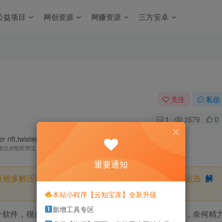
公益项目
网创资源
网赚资源
三方安卓
关注
私信
1
1679
0
r rift,twisted in the love.
错过夕阳而哭泣，那么你就要错群星了
重要通知
及较多解压密码，如果你下载的资源需要解压密码，请点击
解
本站小程序【云知宝库】全新升级
新增工具专区
个软件，很多时候是短时间就想分享很多软件给大家的，奈何精