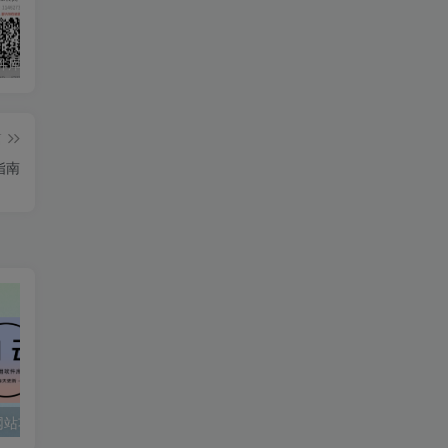
知云阁软件库APP上线！！！
AdGuard 4.8.57 去广告神器
度盘高速下载解析工具
篇
指南
网站功能亮点说明
侵权处理指南
知云阁软件库