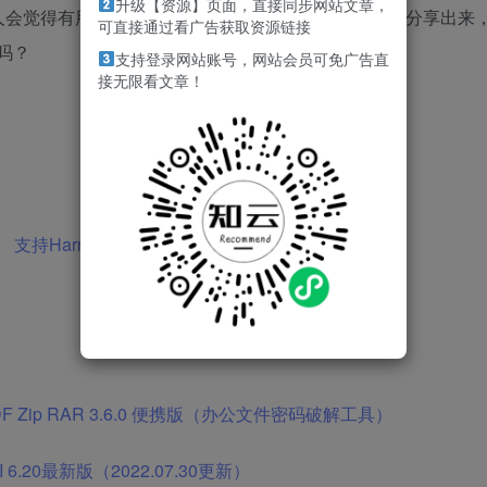
升级【资源】页面，直接同步网站文章，
人会觉得有用，所以我就在想，为什么不把这些东西先分享出来
可直接通过看广告获取资源链接
吗？
支持登录网站账号，网站会员可免广告直
接无限看文章！
 支持HarmonyOS3.0 更方便的安装
xcel PDF Zip RAR 3.6.0 便携版（办公文件密码破解工具）
 AI 6.20最新版（2022.07.30更新）