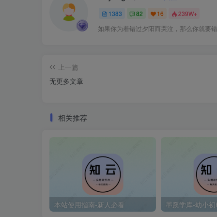
1383
82
16
239W+
如果你为着错过夕阳而哭泣，那么你就要
上一篇
无更多文章
相关推荐
本站使用指南-新人必看
墨蹊学库-幼小