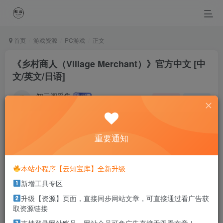
首页
游戏资源
PC游戏
正文
《乡村商人（Village Merchant）》官方中文 [中
文/英文/日语]
知云阁采集
关注
私信
4个月前更新
0
33
19
重要通知
Love begins with a smile, grows with a kiss and ends with
a tear.
爱，起于微笑，浓于亲吻，逝于泪水
本站小程序【云知宝库】全新升级
新增工具专区
本站部分资源打包为压缩包以方便分享，涉及较多
升级【资源】页面，直接同步网站文章，可直接通过看广告获
解压密码，如果你下载的资源需要解压密码，请点
取资源链接
击
解压密码
查看