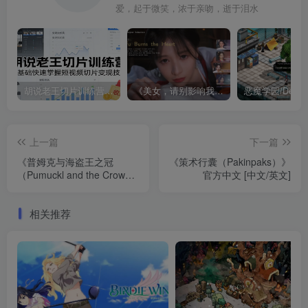
爱，起于微笑，浓于亲吻，逝于泪水
胡说老王切片训练营，零基础快速掌握短视频切片变现技巧
《美女，请别影响我成仙全球版》中文版
上一篇
下一篇
《普姆克与海盗王之冠
《策术行囊（Pakinpaks）》
（Pumuckl and the Crown
官方中文 [中文/英文]
of the Pirate King）》v1.0.4
[英文]
相关推荐