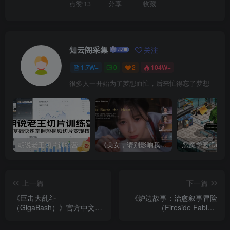
点赞
13
分享
收藏
知云阁采集
关注
1.7W+
0
2
104W+
很多人一开始为了梦想而忙，后来忙得忘了梦想
胡说老王切片训练营，零基础快速掌握短视频切片变现技巧
《美女，请别影响我成仙全球版》中文版
上一篇
下一篇
《巨击大乱斗
《炉边故事：治愈叙事冒险
（GigaBash）》官方中文
（Fireside Fables:
集成升天DLC [中文/繁体/英
Wholesome Narrative）》
文/日语]
[英文]