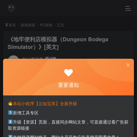
首页
游戏资源
PC游戏
正文
《地牢便利店模拟器（Dungeon Bodega
Simulator）》[英文]
知云阁采集
关注
私信
4个月前更新
0
92
13
重要通知
Many people start a career with a dream, then get busy
forgetting it.
很多人一开始为了梦想而忙，后来忙得忘了梦想
本站小程序【云知宝库】全新升级
新增工具专区
本站部分资源打包为压缩包以方便分享，涉及较多
升级【资源】页面，直接同步网站文章，可直接通过看广告获
解压密码，如果你下载的资源需要解压密码，请点
取资源链接
击
解压密码
查看