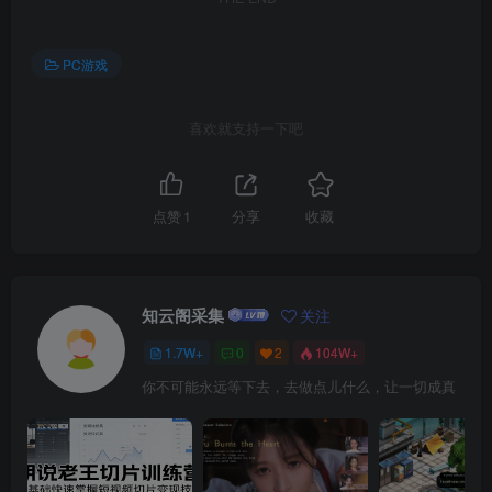
PC游戏
喜欢就支持一下吧
点赞
1
分享
收藏
知云阁采集
关注
1.7W+
0
2
104W+
你不可能永远等下去，去做点儿什么，让一切成真