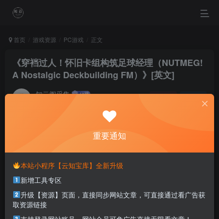
首页
游戏资源
PC游戏
正文
《穿裆过人！怀旧卡组构筑足球经理（NUTMEG!
A Nostalgic Deckbuilding FM）》[英文]
知云阁采集
关注
私信
4个月前更新
0
41
1
重要通知
You can't wait forever. Do something and make it happen.
你不可能永远等下去，去做点儿什么，让一切成真
本站小程序【云知宝库】全新升级
本站部分资源打包为压缩包以方便分享，涉及较多
新增工具专区
解压密码，如果你下载的资源需要解压密码，请点
升级【资源】页面，直接同步网站文章，可直接通过看广告获
击
解压密码
查看
取资源链接