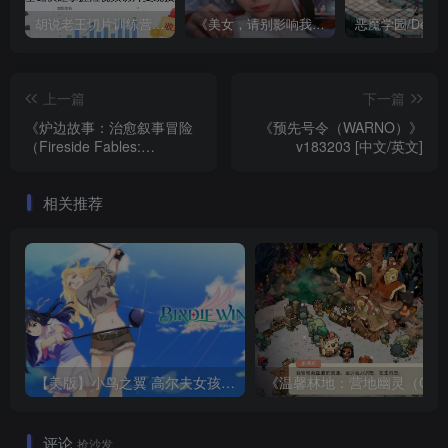
胡说老王切片训练营，零基础快速掌握短视频切片变现技巧
《美女，请别影响我成仙全球版》中文版
上一篇
下一篇
《炉边故事：治愈叙事冒险
《预先号令（WARNO）》
（Fireside Fables:
v183203 [中文/英文]
Wholesome Narrative）》
[英文]
相关推荐
【美版】小鸟之翼 高尔夫女孩故事 .BIRDIE WING -Golf Girls’ Story- 中文
评论
抢沙发