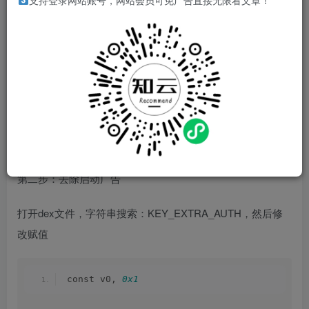
支持登录网站账号，网站会员可免广告直接无限看文章！
费内容。
需要工具：MT管理器
测试包：10.3.3.1
第一步：提取安装包打开。
[erphpdown]
第二步：去除启动广告
打开dex文件，字符串搜索：KEY_EXTRA_AUTH，然后修
改赋值
const v0, 
0x1