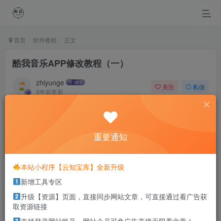
首页
软件教程
正文
酷我音乐APP修改教程（一）
zhiyunge
关注
私信
3年前更新
1
2354
0
Everyone there is a part of the living for others their own.
每个人都存在着那部分为别人而活的自己
重要通知
本站部分资源打包为压缩包以方便分享，涉及较多
本站小程序【云知宝库】全新升级
解压密码，如果你下载的资源需要解压密码，请点
新增工具专区
击
解压密码
查看
升级【资源】页面，直接同步网站文章，可直接通过看广告获
取资源链接
这是一个教程，包含一部分酷我修改教程，未涉及会员和付