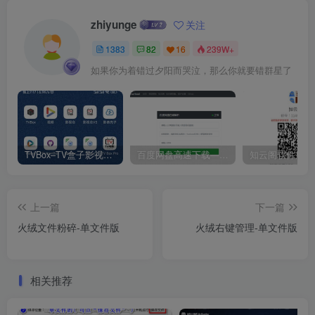
zhiyunge
关注
1383
82
16
239W+
如果你为着错过夕阳而哭泣，那么你就要错群星了
TVBox–TV盒子影视神器【附视频源和下载地址】【附自带源软件】
百度网盘高速下载——解析站点汇总
上一篇
下一篇
火绒文件粉碎-单文件版
火绒右键管理-单文件版
相关推荐