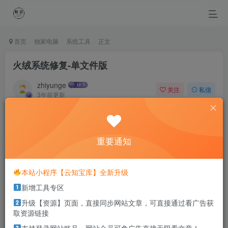
首页
独家电脑
系统工具
正文
火绒系统修复-单文件版
zhiyunge
关注
私信
3年前更新
0
751
0
Finger rift,twisted in the love.
如果你为着错过夕阳而哭泣，那么你就要错群星了
重要通知
本站部分资源打包为压缩包以方便分享，涉及较多
本站小程序【云知宝库】全新升级
解压密码，如果你下载的资源需要解压密码，请点
新增工具专区
击
解压密码
查看
升级【资源】页面，直接同步网站文章，可直接通过看广告获
取资源链接
适用系统：
Windows