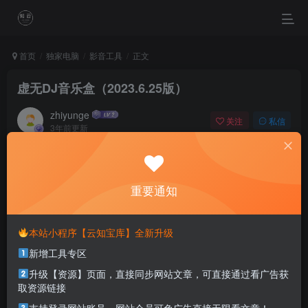
首页
独家电脑
影音工具
正文
虚无DJ音乐盒（2023.6.25版）
zhiyunge
关注
私信
3年前更新
0
1316
0
I try to give up the dream just a dream.
努力了才叫梦想
重要通知
本站部分资源打包为压缩包以方便分享，涉及较多
本站小程序【云知宝库】全新升级
解压密码，如果你下载的资源需要解压密码，请点
新增工具专区
击
解压密码
查看
升级【资源】页面，直接同步网站文章，可直接通过看广告获
取资源链接
适用系统：Windows