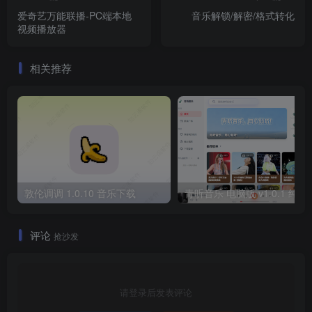
爱奇艺万能联播-PC端本地
音乐解锁/解密/格式转化
视频播放器
相关推荐
敦伦调调 1.0.10 音乐下载
青听音乐 电脑版 v1.
评论
抢沙发
请登录后发表评论