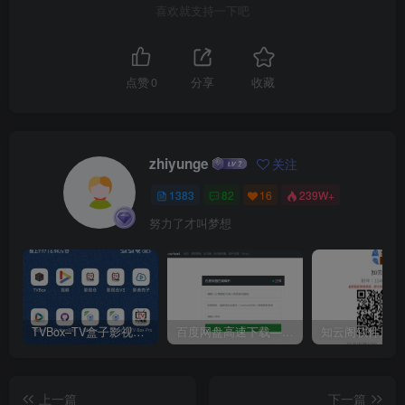
喜欢就支持一下吧
点赞
0
分享
收藏
zhiyunge
关注
1383
82
16
239W+
努力了才叫梦想
TVBox–TV盒子影视神器【附视频源和下载地址】【附自带源软件】
百度网盘高速下载——解析站点汇总
上一篇
下一篇