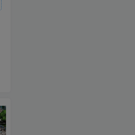
恶魔学园/Demonschool
26年男粉首发最新3.0玩法，独此一家，比卖写真賺的更多，入场即捡钱，日入5张【揭秘】
《盟军敢死队：起源/Commandos: Origins》PC中文版下载-含v1.5.1.90861