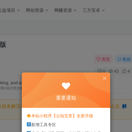
公益项目
网创资源
网赚资源
三方安卓
携版
关注
私信
0
43
4
nking, and sometimes, that's what kills us.
是我们自己想太多才让自己如此难受
重要通知
及较多解压密码，如果你下载的资源需要解压密码，请点击
解
本站小程序【云知宝库】全新升级
新增工具专区