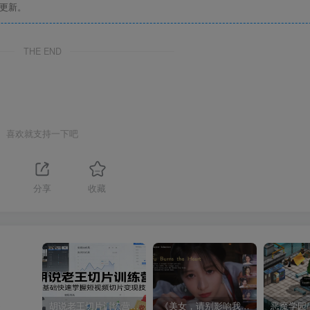
更新。
THE END
喜欢就支持一下吧
分享
收藏
受
胡说老王切片训练营，零基础快速掌握短视频切片变现技巧
《美女，请别影响我成仙全球版》中文版