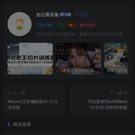
知云阁采集
关注
1.7W+
0
2
105W+
无论你在什么时候开始，重要的是开始之后就不要停止
胡说老王切片训练营，零基础快速掌握短视频切片变现技巧
《美女，请别影响我成仙全球版》中文版
上一篇
下一篇
Neovim文本编辑器v0.12.0
开始菜单StartAllBack
绿色版
v3.9.22.5362绿色版
相关推荐