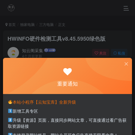
首页
独家电脑
三方电脑
正文
HWiNFO硬件检测工具v8.45.5950绿色版
知云阁采集
关注
私信
4个月前更新
0
88
18
When we learn to treasure simple happiness then we will
be winners in life.
重要通知
当我们懂得珍惜平凡的幸福时，就已经成了人生的赢家
本站小程序【云知宝库】全新升级
本站部分资源打包为压缩包以方便分享，涉及较多
新增工具专区
解压密码，如果你下载的资源需要解压密码，请点
击
解压密码
查看
升级【资源】页面，直接同步网站文章，可直接通过看广告获
取资源链接