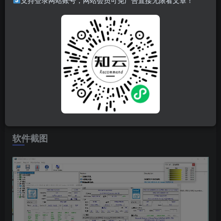
软件介绍
支持登录网站账号，网站会员可免广告直接无限看文章！
始于上世纪90年代并且一直在稳定更新的老牌硬件分析及监
控工具HWiNFO ，针对个人及非商业用途免费。自从7.20版
推出中文版以来，经过几个版本的改进，中文愈发准确。适
合电脑系统中使用的系统信息监测工具，HWiNFO可以显示
出处理器、主板及芯片组、pcmcia接口、bios版本、内存等
信息。HWiNFO(64位)还可以给用户全面展示计算机的硬件
信息以及性能。
软件截图