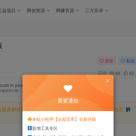
公益项目
网创资源
网赚资源
三方安卓
版
关注
私信
0
44
42
uds in your life to make a beautiful sunset.
有够多的云翳，来造成一个美丽的黄昏
重要通知
及较多解压密码，如果你下载的资源需要解压密码，请点击
解
本站小程序【云知宝库】全新升级
新增工具专区