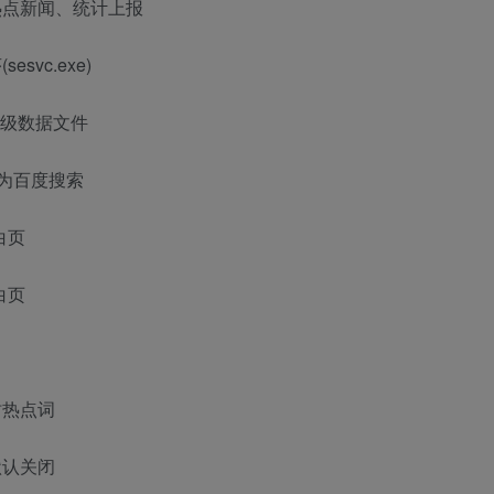
热点新闻、统计上报
vc.exe)
载升级数据文件
索为百度搜索
白页
白页
时热点词
默认关闭