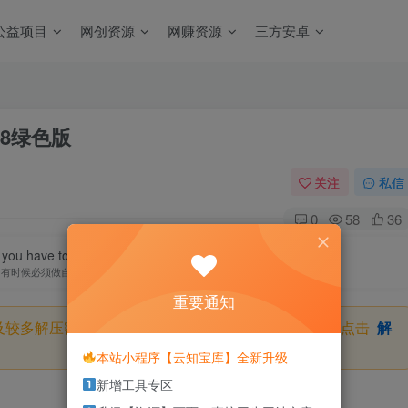
公益项目
网创资源
网赚资源
三方安卓
68绿色版
关注
私信
0
58
36
you have to be your own hero.
有时候必须做自己的英雄
重要通知
及较多解压密码，如果你下载的资源需要解压密码，请点击
解
本站小程序【云知宝库】全新升级
新增工具专区