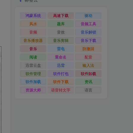
、
鸿蒙系统
高速下载
驱动
风水
题库
音频工具
音频
音效
音乐解锁
音乐播放器
音乐剪辑
音乐下载
音乐
雷电
防撤回
阅读
重命名
配音
迅雷云盘
迅雷
输入法
软件管理
软件打包
软件卸载
软件加载
软件下载
资讯
资源大师
语音转文字
语言