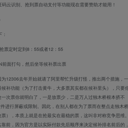
验证码云识别、抢到票自动支付等功能现在需要赞助才能用！
）
下：
票定时定到8：55或者12：55
CDN前面打勾，然后坐等候补票出票
为12306去年开始就请了阿里帮忙升级打怪，推出两个措施，
叫候补功能（为了打击黄牛，大多票其实都在候补里头），只要
抢一次票你就明白了，一是放票少，二是万人过独木桥根本挤不
方软件进行屏蔽或限制。因此，在别人都在为了票而在整点走独木
抢票），本质上就是在抢最实在最稳的票，这叫非对称竞争思维
名靠前，因为官方是以实际付款先后顺序来决定候补排名前后的