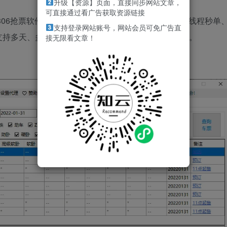
升级【资源】页面，直接同步网站文章，
可直接通过看广告获取资源链接
的12306抢票软件，全程自动抢票，云识别验证码打码，多线程秒单
支持登录网站账号，网站会员可免广告直
支持多天、多车次、多席别、多乘客、短信提醒等功能。
接无限看文章！