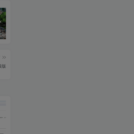
恶魔学园/Demonschool
26年男粉首发最新3.0玩法，独此一家，比卖写真賺的更多，入场即捡钱，日入5张【揭秘】
《盟军敢死队：起源/Commandos: Origins》PC中文版下载-含v1.5.1.90861
篇
高级版