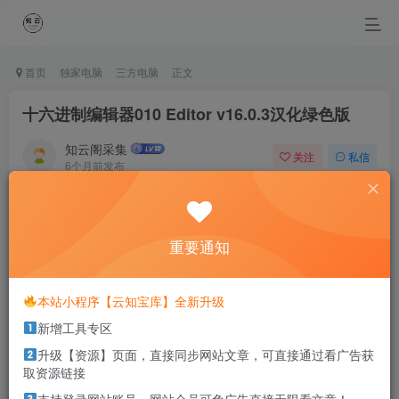
首页
独家电脑
三方电脑
正文
十六进制编辑器010 Editor v16.0.3汉化绿色版
知云阁采集
关注
私信
6个月前发布
0
88
44
To the path of timber, iron and steel will never regret
bright spray of molten steel was abandoned.
重要通知
为了走上成材的道路，钢铁决不惋惜璀璨的钢花被遗弃
本站小程序【云知宝库】全新升级
本站部分资源打包为压缩包以方便分享，涉及较多
新增工具专区
解压密码，如果你下载的资源需要解压密码，请点
击
解压密码
查看
升级【资源】页面，直接同步网站文章，可直接通过看广告获
取资源链接