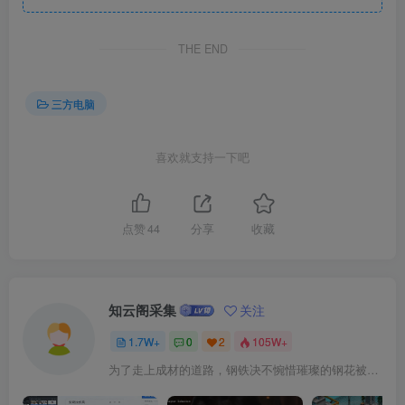
THE END
三方电脑
喜欢就支持一下吧
点赞
44
分享
收藏
知云阁采集
关注
1.7W+
0
2
105W+
为了走上成材的道路，钢铁决不惋惜璀璨的钢花被遗弃