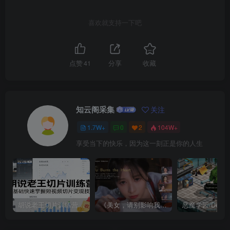
喜欢就支持一下吧
点赞
41
分享
收藏
知云阁采集
关注
1.7W+
0
2
104W+
享受当下的快乐，因为这一刻正是你的人生
胡说老王切片训练营，零基础快速掌握短视频切片变现技巧
《美女，请别影响我成仙全球版》中文版