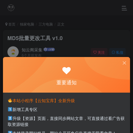
首页
独家电脑
三方电脑
正文
MD5批量更改工具 v1.0
知云阁采集
关注
私信
6个月前发布
0
101
41
Be happy for this moment, this moment is your life.
享受当下的快乐，因为这一刻正是你的人生
重要通知
本站部分资源打包为压缩包以方便分享，涉及较多
本站小程序【云知宝库】全新升级
解压密码，如果你下载的资源需要解压密码，请点
新增工具专区
击
解压密码
查看
升级【资源】页面，直接同步网站文章，可直接通过看广告获
取资源链接
软件介绍