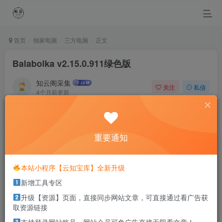
首页
独家电脑
三方电脑
正文
Balabolka v2.15.0.911绿色版
知云阁采集
关注
私信
4个月前更新
0
60
50
Work hard in silence, let success make the noise.
在沉默中努力，让成功自己发声
重要通知
本站部分资源打包为压缩包以方便分享，涉及较多
本站小程序【云知宝库】全新升级
解压密码，如果你下载的资源需要解压密码，请点
新增工具专区
击
解压密码
查看
升级【资源】页面，直接同步网站文章，可直接通过看广告获
取资源链接
软件介绍