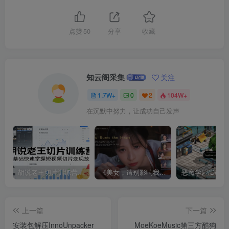
点赞
50
分享
收藏
知云阁采集
关注
1.7W+
0
2
104W+
在沉默中努力，让成功自己发声
胡说老王切片训练营，零基础快速掌握短视频切片变现技巧
《美女，请别影响我成仙全球版》中文版
上一篇
下一篇
安装包解压InnoUnpacker
MoeKoeMusic第三方酷狗