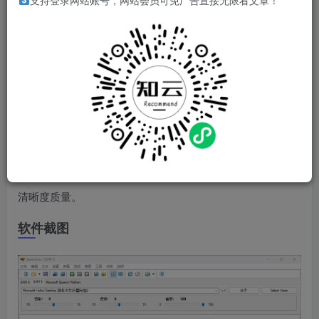
支持登录网站账号，网站会员可免广告直接无限看文章！
Balabolka是文本到语音（TTS）的计划。全部电脑声音系统
上安装可供Balabolka；屏幕上的文字可以被保存为一个
WAV，MP3播放，OGG或者WMA文件；该软件可以读取剪
贴板的内容，查看来自商务部，RTF格式，PDF格式，的
ODT，FB2和HTML文件，文本自定义字体和背景颜色，控
制从系统托盘阅读或受全球热键；Balabolka使用微软的语音
API（SAPI中）的各种版本，它可以改变语音的参数，包括
速度和间距；用户可以应用特殊的替代清单，以提高语音的
清晰度质量。
软件截图