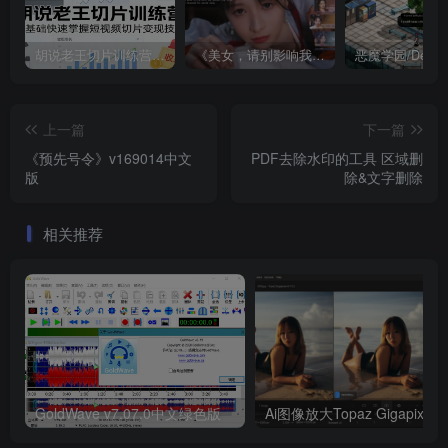
胡说老王切片训练营，零基础快速掌握短视频切片变现技巧
《美女，请别影响我成仙全球版》中文版
上一篇
下一篇
《预先号令》v169014中文
PDF去除水印的工具 区域删
版
除&文字删除
相关推荐
GoldWave v7.07.0中文绿色版
Ai图像