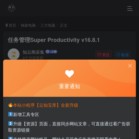
首页
独家电脑
三方电脑
正文
任务管理Super Productivity v16.8.1
知云阁采集
关注
私信
4个月前更新
0
97
1
If you get tired, learn to rest, not to quit.
如果你累了，学会休息，而不是放弃
重要通知
本站部分资源打包为压缩包以方便分享，涉及较多
本站小程序【云知宝库】全新升级
解压密码，如果你下载的资源需要解压密码，请点
新增工具专区
击
解压密码
查看
升级【资源】页面，直接同步网站文章，可直接通过看广告获
取资源链接
软件介绍