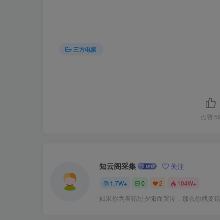
三方电脑
点赞
5
知云阁采集
关注
1.7W+
0
2
104W+
如果你为着错过夕阳而哭泣，那么你就要