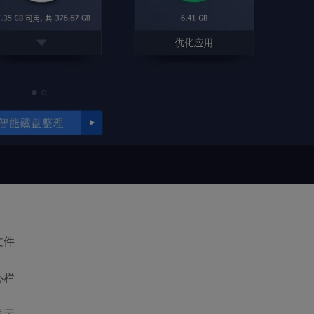
文件
心栏
提示