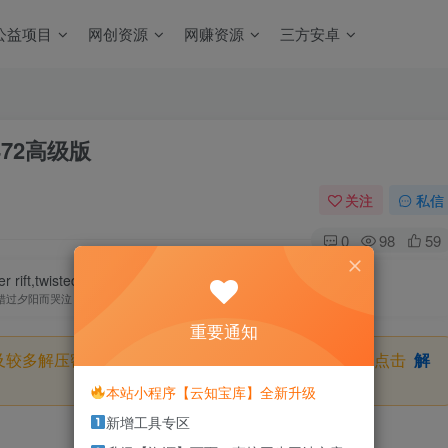
公益项目
网创资源
网赚资源
三方安卓
0.472高级版
关注
私信
0
98
59
r rift,twisted in the love.
错过夕阳而哭泣，那么你就要错群星了
重要通知
及较多解压密码，如果你下载的资源需要解压密码，请点击
解
本站小程序【云知宝库】全新升级
新增工具专区