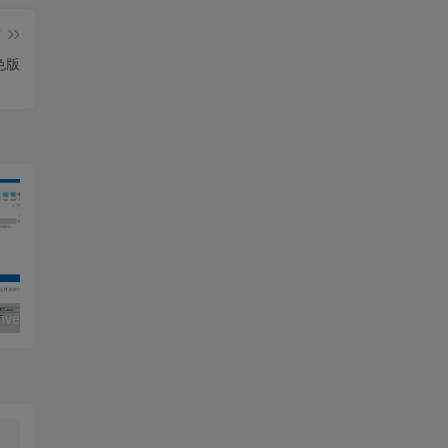
篇
色版
Total Excel Converter v7.1.0.146
Total Doc Converter v5.1.0.410