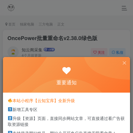
首页
独家电脑
三方电脑
正文
OncePower批量重命名v2.38.0绿色版
知云阁采集
关注
私信
4个月前更新
0
78
42
Those who fly solo have the strongest wings.
那些单独飞翔的人拥有最强大的翅膀
重要通知
本站部分资源打包为压缩包以方便分享，涉及较多
本站小程序【云知宝库】全新升级
解压密码，如果你下载的资源需要解压密码，请点
新增工具专区
击
解压密码
查看
升级【资源】页面，直接同步网站文章，可直接通过看广告获
取资源链接
软件介绍