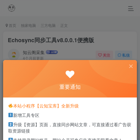
首页
独家电脑
三方电脑
正文
Echosync同步工具v8.0.0.1便携版
知云阁采集
关注
私信
4个月前更新
0
25
13
Death comes to all, but great achievements raise a
monument which shall endure until the sun grows old.
重要通知
死亡无人能免，但非凡的成就会树起一座纪念碑，它将一直立到太阳冷却之
时
本站小程序【云知宝库】全新升级
新增工具专区
本站部分资源打包为压缩包以方便分享，涉及较多
解压密码，如果你下载的资源需要解压密码，请点
升级【资源】页面，直接同步网站文章，可直接通过看广告获
击
解压密码
查看
取资源链接