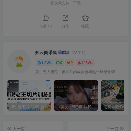
喜欢就支持一下吧
点赞
13
分享
收藏
知云阁采集
关注
1.8W+
0
2
105W+
死亡无人能免，但非凡的成就会树起一座纪念碑，它将一直立到太阳冷却之时
胡说老王切片训练营，零基础快速掌握短视频切片变现技巧
《美女，请别影响我成仙全球版》中文版
上一篇
下一篇