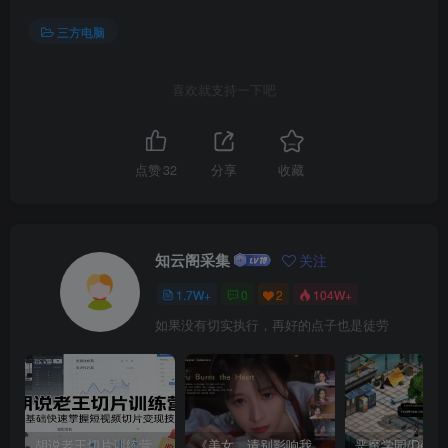
三方电脑
喜欢就支持一下吧
点赞
32
分享
收藏
知云阁采集
关注
1.7W+
0
2
104W+
如果没有切实执行，再好的点子也是徒劳
胡说老王切片训练营，零基础快速掌握短视频切片变现技巧
《美女，请别影响我成仙全球版》中文版