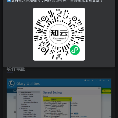
支持登录网站账号，网站会员可免广告直接无限看文章！
GlaryUtilities 一站式电脑优化解决方案。它允许你清理系统
垃圾文件，无效的注册表键值，上网记录，管理和删除IE插
件，分析磁盘空间使用情况，查找重复文件，优化内存，查
找、修理或删除快捷方式，管理windows启动程序，卸载软
件，安全删除文件，查找空目录,右键菜单管理，包括超过20
+系统实用程序来提高你的计算机的性能。支持简体中文等
多语系界面。
软件截图