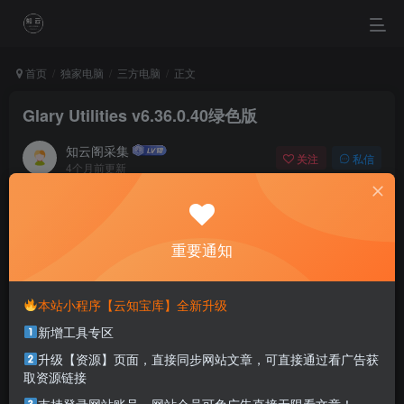
首页
独家电脑
三方电脑
正文
Glary Utilities v6.36.0.40绿色版
知云阁采集
关注
私信
4个月前更新
0
94
32
A good idea without action is worth nothing.
如果没有切实执行，再好的点子也是徒劳
重要通知
本站部分资源打包为压缩包以方便分享，涉及较多
本站小程序【云知宝库】全新升级
解压密码，如果你下载的资源需要解压密码，请点
新增工具专区
击
解压密码
查看
升级【资源】页面，直接同步网站文章，可直接通过看广告获
取资源链接
软件介绍