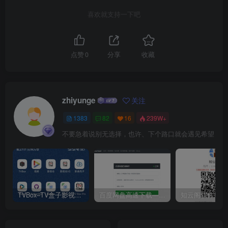
喜欢就支持一下吧
点赞
0
分享
收藏
zhiyunge
关注
1383
82
16
239W+
不要急着说别无选择，也许、下个路口就会遇见希望
TVBox–TV盒子影视神器【附视频源和下载地址】【附自带源软件】
百度网盘高速下载——解析站点汇总