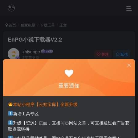
首页
独家电脑
下载工具
正文
EhPG小说下载器V2.2
zhiyunge
关注
私信
3年前更新
0
1378
0
Behind every beautiful life, there has been some kind of
pain.
重要通知
破茧成蝶的美好生活都有伤痛
本站小程序【云知宝库】全新升级
本站部分资源打包为压缩包以方便分享，涉及较多
新增工具专区
解压密码，如果你下载的资源需要解压密码，请点
击
解压密码
查看
升级【资源】页面，直接同步网站文章，可直接通过看广告获
取资源链接
适用系统：
Windows