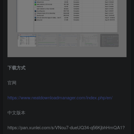
下载方式
官网
https://www.neatdownloadmanager.com/index.php/en/
中文版本
https://pan.xunlei.com/s/VNou7-dueUQ34-q56KjbhHmQA1?