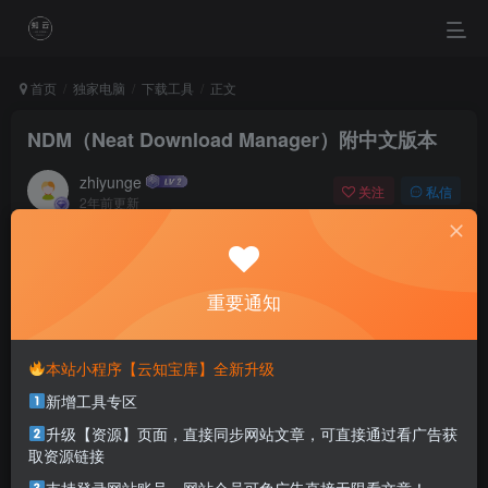
首页
独家电脑
下载工具
正文
NDM（Neat Download Manager）附中文版本
zhiyunge
关注
私信
2年前更新
0
1768
0
We’d better struggle for the future rather than regret for
the past.
重要通知
如果后悔过去，不如奋斗将来
本站小程序【云知宝库】全新升级
本站部分资源打包为压缩包以方便分享，涉及较多
新增工具专区
解压密码，如果你下载的资源需要解压密码，请点
击
解压密码
查看
升级【资源】页面，直接同步网站文章，可直接通过看广告获
取资源链接
适用系统：Windows,macOs