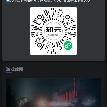
支持登录网站账号，网站会员可免广告直接无限看文章！
《Alan Wake Remastered》将为你带来完整体验。它包含游
戏本体和两个故事扩展包——《The Signal》和《The
Writer》，并以全新 4K 惊艳视觉体验呈现。故事令人紧张，
环环相扣，充满意想不到的转折和令人心跳骤停的惊险时
分。在不断出现的激烈战斗场景中，想要驱除黑暗只有子弹
可远远不够。游戏转场如电影般流畅，角色塑造超越常规，
描绘的太平洋西北地区景色更是无与伦比。这些在带来视觉
震撼的同时，也能塑造紧张氛围，为玩家带来独特体验。
游戏截图