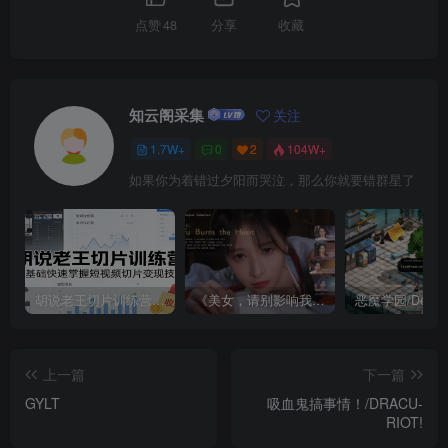
点赞
48
分享
收藏
知云阁采集
关注
1.7W+
0
2
104W+
如果你为着错过夕阳而哭泣，那么你就要错群星了
胡说老王切片训练营，零基础快速掌握短视频切片变现技巧
《美女，请别影响我成仙全球版》中文版
上一篇
下一篇
GYLT
吸血鬼搞事情！/DRACU-
RIOT!