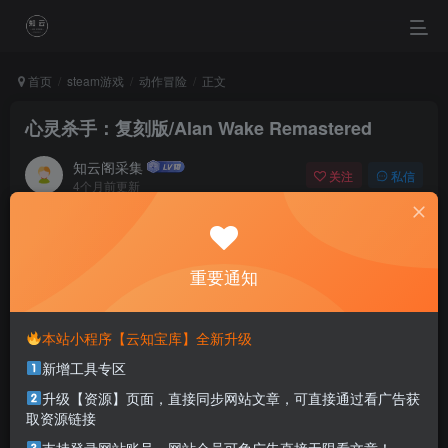
首页
steam游戏
动作冒险
正文
心灵杀手：复刻版/Alan Wake Remastered
知云阁采集
关注
私信
4个月前更新
0
58
48
Finger rift,twisted in the love.
如果你为着错过夕阳而哭泣，那么你就要错群星了
重要通知
本站部分资源打包为压缩包以方便分享，涉及较多
本站小程序【云知宝库】全新升级
解压密码，如果你下载的资源需要解压密码，请点
新增工具专区
击
解压密码
查看
升级【资源】页面，直接同步网站文章，可直接通过看广告获
取资源链接
游戏介绍