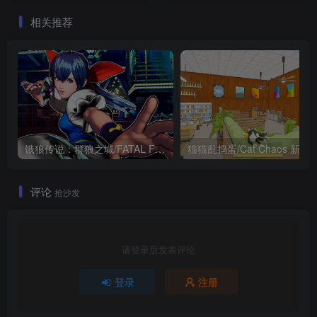
相关推荐
饿狼传说：群狼之城/FATAL FURY: City of the Wolves 版本更新
猫猫乱捣蛋/Cat Chao
评论
抢沙发
请登录后发表评论
登录
注册