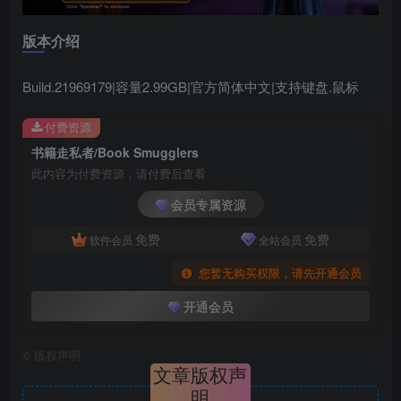
版本介绍
Build.21969179|容量2.99GB|官方简体中文|支持键盘.鼠标
付费资源
书籍走私者/Book Smugglers
此内容为付费资源，请付费后查看
会员专属资源
免费
免费
软件会员
全站会员
您暂无购买权限，请先开通会员
开通会员
©
版权声明
文章版权声
明