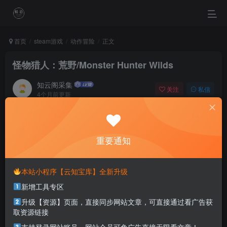
首页
steam游戏
动作冒险
正文
怪物猎人：荒野/Monster Hunter Wilds
知云阁采集
关注
私信
4个月前更新
0
94
47
You see what you believe.
一个人相信什么，就会看见什么
重要通知
本站部分资源打包为压缩包以方便分享，涉及较多
本站小程序【云知宝库】全新升级
解压密码，如果你下载的资源需要解压密码，请点
新增工具专区
击
解压密码
查看
升级【资源】页面，直接同步网站文章，可直接通过看广告获
取资源链接
游戏介绍