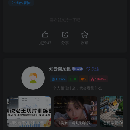
动作冒险
喜欢就支持一下吧
点赞
47
分享
收藏
知云阁采集
关注
1.7W+
0
2
104W+
一个人相信什么，就会看见什么
胡说老王切片训练营，零基础快速掌握短视频切片变现技巧
《美女，请别影响我成仙全球版》中文版