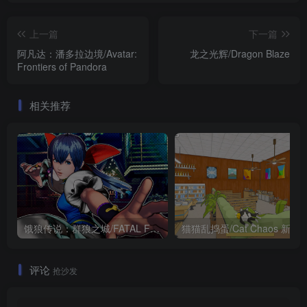
上一篇
下一篇
阿凡达：潘多拉边境/Avatar:
龙之光辉/Dragon Blaze
Frontiers of Pandora
相关推荐
饿狼传说：群狼之城/FATAL FURY: City of the Wolves 版本更新
猫猫乱捣蛋/Cat Chao
评论
抢沙发