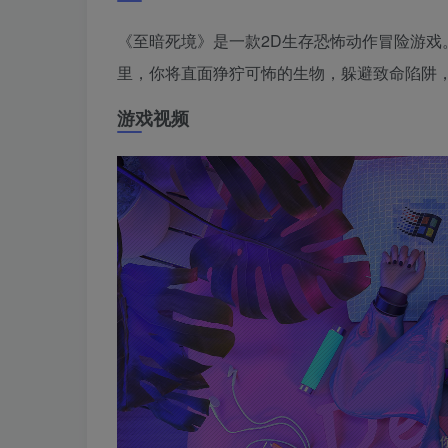
《至暗死境》是一款2D生存恐怖动作冒险游
里，你将直面狰狞可怖的生物，躲避致命陷阱
游戏视频