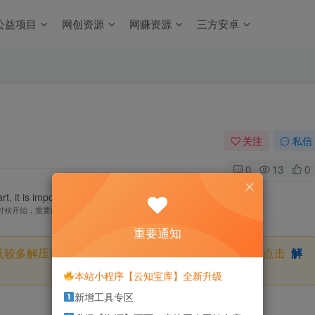
公益项目
网创资源
网赚资源
三方安卓
关注
私信
0
13
0
, it is important not to stop after the start.
时候开始，重要的是开始之后就不要停止
重要通知
及较多解压密码，如果你下载的资源需要解压密码，请点击
解
本站小程序【云知宝库】全新升级
新增工具专区